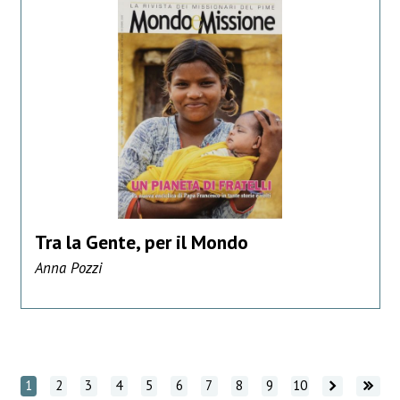
Tra la Gente, per il Mondo
Anna Pozzi
Vai avanti
Vai avanti
1
2
3
4
5
6
7
8
9
10