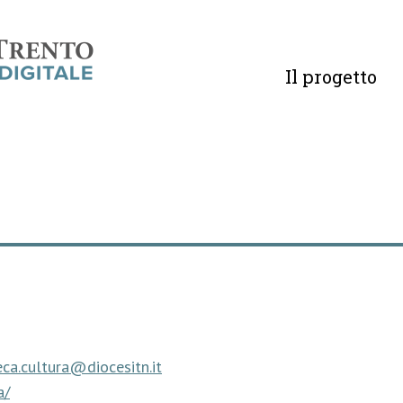
Il progetto
o
eca.cultura@diocesitn.it
a/