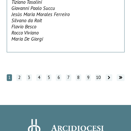
Tiziano Tosolini
Giovanni Paolo Succu
Jesùs Marìa Morales Ferreiro
Silvano da Roit
Flavio Besco
Rocco Viviano
Maria De Giorgi
Vai avanti
Vai avanti
1
2
3
4
5
6
7
8
9
10