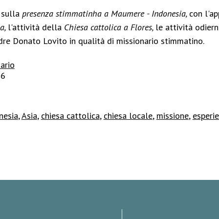
 sulla
presenza stimmatinha a Maumere - Indonesia,
con l'a
ia,
l'attività della
Chiesa cattolica a Flores,
le attività odier
dre Donato Lovito in qualità di missionario stimmatino.
nario
26
nesia
,
Asia
,
chiesa cattolica
,
chiesa locale
,
missione
,
esperie