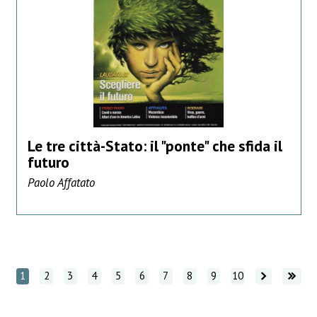
Le tre città-Stato: il "ponte" che sfida il
futuro
Paolo Affatato
Vai avanti
Vai avanti
1
2
3
4
5
6
7
8
9
10