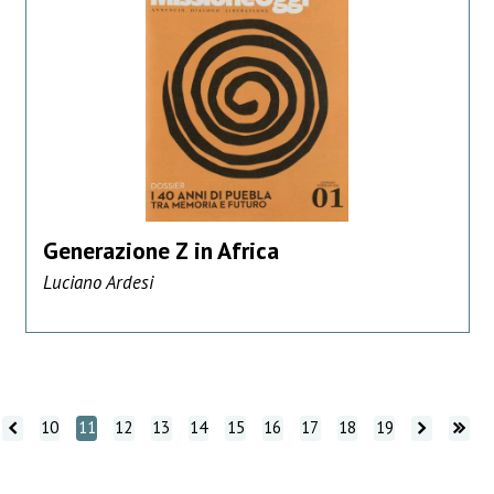
Generazione Z in Africa
Luciano Ardesi
tro
indietro
Vai avanti
Vai avanti
10
11
12
13
14
15
16
17
18
19