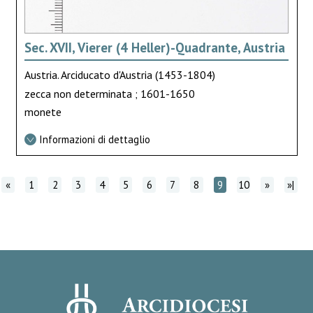
Sec. XVII, Vierer (4 Heller)-Quadrante, Austria
Austria. Arciducato d'Austria (1453-1804)
zecca non determinata ; 1601-1650
monete
Informazioni di dettaglio
«
1
2
3
4
5
6
7
8
9
10
»
»|