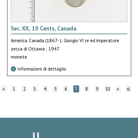
Sec. XX, 10 Cents, Canada
America. Canada (1867- ); Giorgio VI re ed imperatore
zecca di Ottawa ; 1947
monete
Informazioni di dettaglio
«
1
2
3
4
5
6
7
8
9
10
»
»|