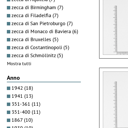
zecca di Birmingham
(7)
zecca di Filadelfia
(7)
zecca di San Pietroburgo
(7)
zecca di Monaco di Baviera
(6)
zecca di Bruxelles
(5)
zecca di Costantinopoli
(5)
zecca di Schmöllnitz
(5)
Mostra tutti
Anno
1942
(18)
1941
(13)
351-361
(11)
351-400
(11)
1867
(10)
1930
(10)