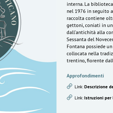
interna. La bibliotec
nel 1976 in seguito a
raccolta contiene olt
gettoni, coniati in u
dall’antichità alla c
Sessanta del Novecen
Fontana possiede un v
collocata nella trad
trentino, fiorente da
Approfondimenti
Link:
Descrizione de
Link:
Istruzioni per 