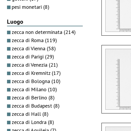
pesi monetari
(8)
Luogo
zecca non determinata
(214)
zecca di Roma
(119)
zecca di Vienna
(58)
zecca di Parigi
(29)
zecca di Venezia
(21)
zecca di Kremnitz
(17)
zecca di Bologna
(10)
zecca di Milano
(10)
zecca di Berlino
(8)
zecca di Budapest
(8)
zecca di Hall
(8)
zecca di Londra
(8)
zecca di Aquileia
(7)