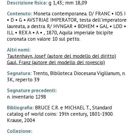
Descrizione fisica:
g 1,43; mm 18,09
Contenuto:
Moneta contemporanea. D/ FRANC • IOS I
• D • G • AVSTRIAE IMPERATOR, testa dell'imperatore
laureata, a destra. R/ HVNGAR • BOHEM • GAL • LOD •
ILL • REX A • A • , 1870, Aquila imperiale bicipite
coronata con valore 10 sul petto.
Altri nomi:
Tautenhayn, Josef (autore del modello del diritto)
Gaul, Franz (autore del modello del rovescio)
Segnatura:
Trento, Biblioteca Diocesana Vigilianum, n.
3K, reperto 39
Segnature precedenti:
n. inventario 1298
Bibliografia:
BRUCE C.R. e MICHAEL T., Standard
catalog of world coins: 19th century, 1801-1900.
Krause, 2004
Collezione: