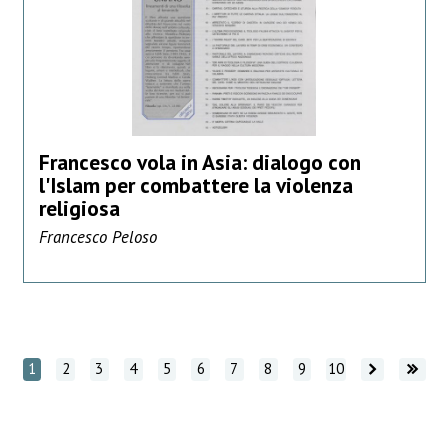
Francesco vola in Asia: dialogo con
l'Islam per combattere la violenza
religiosa
Francesco Peloso
Vai avanti
Vai avanti
1
2
3
4
5
6
7
8
9
10