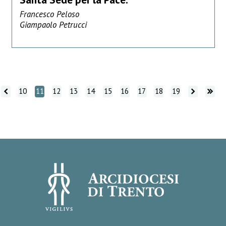
Francesco Peloso
Giampaolo Petrucci
tro
indietro
Vai avanti
Vai avanti
10
11
12
13
14
15
16
17
18
19