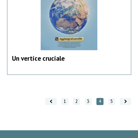
Un vertice cruciale
Vai indietro
Vai avanti
1
2
3
4
5