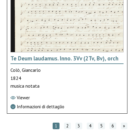
Te Deum laudamus. Inno. 3Vv (2Tv, Bv), orch
Colò, Giancarlo
1824
musica notata
Viewer
Informazioni di dettaglio
1
2
3
4
5
6
»