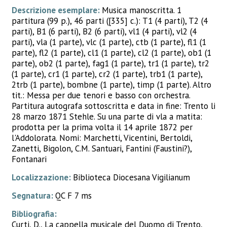
Descrizione esemplare:
Musica manoscritta. 1
partitura (99 p.), 46 parti ([335] c.): T1 (4 parti), T2 (4
parti), B1 (6 parti), B2 (6 parti), vl1 (4 parti), vl2 (4
parti), vla (1 parte), vlc (1 parte), ctb (1 parte), fl1 (1
parte), fl2 (1 parte), cl1 (1 parte), cl2 (1 parte), ob1 (1
parte), ob2 (1 parte), fag1 (1 parte), tr1 (1 parte), tr2
(1 parte), cr1 (1 parte), cr2 (1 parte), trb1 (1 parte),
2trb (1 parte), bombne (1 parte), timp (1 parte). Altro
tit.: Messa per due tenori e basso con orchestra.
Partitura autografa sottoscritta e data in fine: Trento li
28 marzo 1871 Stehle. Su una parte di vla a matita:
prodotta per la prima volta il 14 aprile 1872 per
l'Addolorata. Nomi: Marchetti, Vicentini, Bertoldi,
Zanetti, Bigolon, C.M. Santuari, Fantini (Faustini?),
Fontanari
Localizzazione:
Biblioteca Diocesana Vigilianum
Segnatura:
QC F 7 ms
Bibliografia:
Curti, D., La cappella musicale del Duomo di Trento,