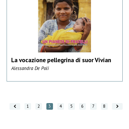
La vocazione pellegrina di suor Vivian
Alessandra De Poli
Vai indietro
Vai avanti
1
2
3
4
5
6
7
8