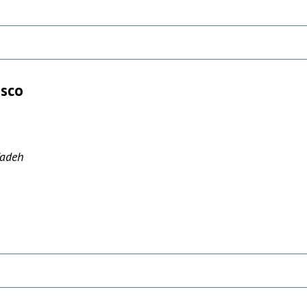
esco
adeh