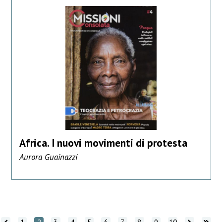
Africa. I nuovi movimenti di protesta
Aurora Guainazzi
tro
indietro
Vai avanti
Vai avanti