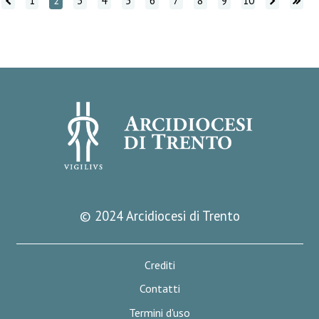
1
2
3
4
5
6
7
8
9
10
© 2024 Arcidiocesi di Trento
Crediti
Contatti
Termini d'uso