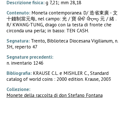
Descrizione fisica:
g 7,21; mm 28,18
Contenuto:
Moneta contemporanea. D/ 造省東廣 - 文
十錢制當元每, nel campo: 光 / 寶 ᠪᠣᠣ ᡤᡠᠸᠠᠩ 元 / 緒 .
R/ KWANG-TUNG, drago con la testa di fronte che
circonda una perla; in basso: TEN CASH.
Segnatura:
Trento, Biblioteca Diocesana Vigilianum, n.
3H, reperto 47
Segnature precedenti:
n. inventario 1246
Bibliografia:
KRAUSE C.L. e MISHLER C., Standard
catalog of world coins : 2000 edition. Krause, 2003
Collezione:
Monete della raccolta di don Stefano Fontana