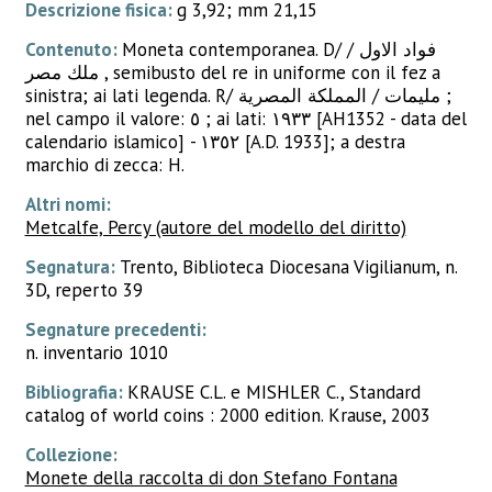
Descrizione fisica:
g 3,92; mm 21,15
Contenuto:
Moneta contemporanea. D/ فواد الاول /
ملك مصر , semibusto del re in uniforme con il fez a
sinistra; ai lati legenda. R/ مليمات / المملكة المصرية ;
nel campo il valore: ٥ ; ai lati: ١٩٣٣ [AH1352 - data del
calendario islamico] - ١٣٥٢ [A.D. 1933]; a destra
marchio di zecca: H.
Altri nomi:
Metcalfe, Percy (autore del modello del diritto)
Segnatura:
Trento, Biblioteca Diocesana Vigilianum, n.
3D, reperto 39
Segnature precedenti:
n. inventario 1010
Bibliografia:
KRAUSE C.L. e MISHLER C., Standard
catalog of world coins : 2000 edition. Krause, 2003
Collezione:
Monete della raccolta di don Stefano Fontana