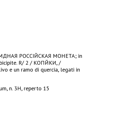
o: МѢДНАЯ РОССІЙСКАЯ МОНЕТА; in
cipite. R/ 2 / КОПѢЙКИ, /
livo e un ramo di quercia, legati in
um, n. 3H, reperto 15