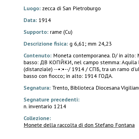
Luogo:
zecca di San Pietroburgo
Data:
1914
Supporto:
rame (Cu)
Descrizione fisica:
g 6,61; mm 24,23
Contenuto:
Moneta contemporanea. D/ in alt
basso: ДВѢ КОПѢЙКИ, nel campo stemma: Aquila bi
(distanziale) --•:•--/ 1914 / СПБ, tra un ramo d'u
basso con fiocco; in alto: 1914 ГOДA.
Segnatura:
Trento, Biblioteca Diocesana Vigilian
Segnature precedenti:
n. inventario 1214
Collezione:
Monete della raccolta di don Stefano Fontana