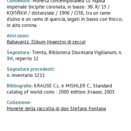
Contenuto:
Moneta contemporanea. D/ Aquila
imperiale bicipite coronata, in basso: ЭБ. R/ 15 /
КОПѢЙКИ / distanziale / 1906 / СПБ, tra un ramo
d'ulivo e un ramo di quercia, legati in basso con fiocco;
in alto corona.
Altri nomi:
Babayantz, Elikum (maestro di zecca)
Segnatura:
Trento, Biblioteca Diocesana Vigilianum, n.
3H, reperto 12
Segnature precedenti:
n. inventario 1211
Bibliografia:
KRAUSE C.L. e MISHLER C., Standard
catalog of world coins : 2000 edition. Krause, 2003
Collezione:
Monete della raccolta di don Stefano Fontana