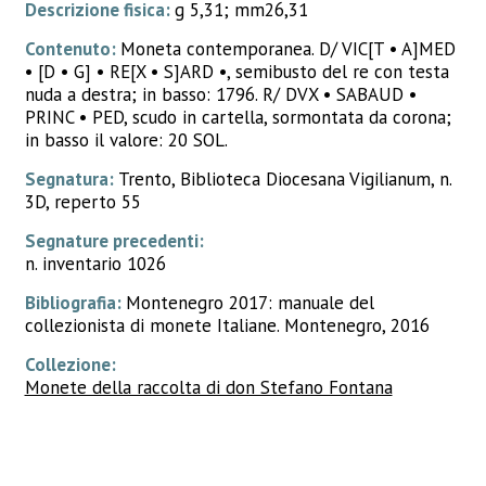
Descrizione fisica:
g 5,31; mm26,31
Contenuto:
Moneta contemporanea. D/ VIC[T • A]MED
• [D • G] • RE[X • S]ARD •, semibusto del re con testa
nuda a destra; in basso: 1796. R/ DVX • SABAUD •
PRINC • PED, scudo in cartella, sormontata da corona;
in basso il valore: 20 SOL.
Segnatura:
Trento, Biblioteca Diocesana Vigilianum, n.
3D, reperto 55
Segnature precedenti:
n. inventario 1026
Bibliografia:
Montenegro 2017: manuale del
collezionista di monete Italiane. Montenegro, 2016
Collezione:
Monete della raccolta di don Stefano Fontana