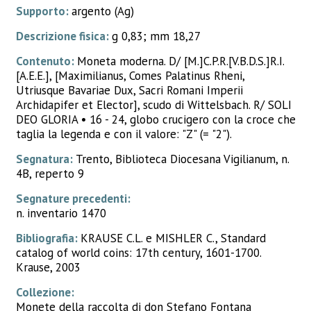
Supporto:
argento (Ag)
Descrizione fisica:
g 0,83; mm 18,27
Contenuto:
Moneta moderna. D/ [M.]C.P.R.[V.B.D.S.]R.I.
[A.E.E.], [Maximilianus, Comes Palatinus Rheni,
Utriusque Bavariae Dux, Sacri Romani Imperii
Archidapifer et Elector], scudo di Wittelsbach. R/ SOLI
DEO GLORIA • 16 - 24, globo crucigero con la croce che
taglia la legenda e con il valore: "Z" (= "2").
Segnatura:
Trento, Biblioteca Diocesana Vigilianum, n.
4B, reperto 9
Segnature precedenti:
n. inventario 1470
Bibliografia:
KRAUSE C.L. e MISHLER C., Standard
catalog of world coins: 17th century, 1601-1700.
Krause, 2003
Collezione:
Monete della raccolta di don Stefano Fontana