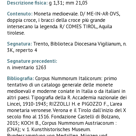
Descrizione fisica:
g 1,31; mm 21,05
Contenuto:
Moneta medioevale. D/ ME-IN-AR-DVS,
doppia croce, i bracci della croce più grande
intersecano la legenda. R/ COMES TIROL, Aquila
tirolese.
Segnatura:
Trento, Biblioteca Diocesana Vigilianum, n.
3K, reperto 4
Segnature precedenti:
n. inventario 1263
Bibliografia:
Corpus Nummorum Italicorum: primo
tentativo di un catalogo generale delle monete
medioevali e moderne coniate in Italia o da italiani in
altri paesi. Tipografia della R. Accademia nazionale dei
Lincei, 1910-1943; RIZZOLLI H. e PIGOZZO F., L’area
monetaria veronese. Verona e il Tirolo dall’inizio del X
secolo fino al 1516. Fondazione Castelli di Bolzano,
2015; KOCH B., Corpus Nummorum Austriacorum :
(CNA); v. 1. Kunsthistorisches Museum.
Bundessammlung von Medaillen, Münzen und