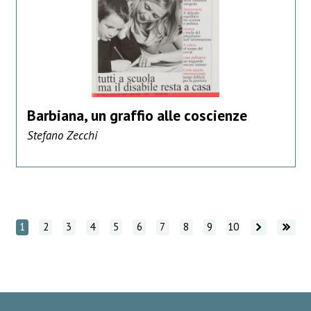
Barbiana, un graffio alle coscienze
Stefano Zecchi
Vai avanti
Vai avanti
1
2
3
4
5
6
7
8
9
10