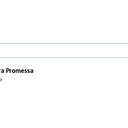
rra Promessa
o