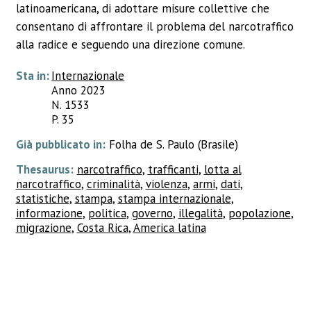
latinoamericana, di adottare misure collettive che
consentano di affrontare il problema del narcotraffico
alla radice e seguendo una direzione comune.
Sta in:
Internazionale
Anno 2023
N. 1533
P. 35
Già pubblicato in:
Folha de S. Paulo (Brasile)
Thesaurus:
narcotraffico
,
trafficanti
,
lotta al
narcotraffico
,
criminalità
,
violenza
,
armi
,
dati
,
statistiche
,
stampa
,
stampa internazionale
,
informazione
,
politica
,
governo
,
illegalità
,
popolazione
,
migrazione
,
Costa Rica
,
America latina