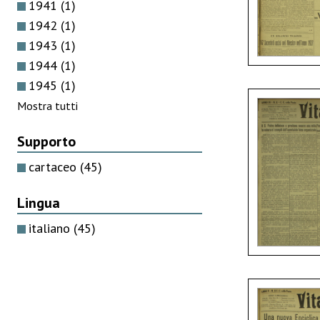
1941
(1)
1942
(1)
1943
(1)
1944
(1)
1945
(1)
Mostra tutti
Supporto
cartaceo
(45)
Lingua
italiano
(45)