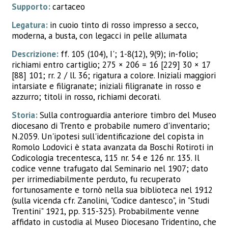
Supporto:
cartaceo
Legatura:
in cuoio tinto di rosso impresso a secco,
moderna, a busta, con legacci in pelle allumata
Descrizione:
ff. 105 (104), I'; 1-8(12), 9(9); in-folio;
richiami entro cartiglio; 275 × 206 = 16 [229] 30 × 17
[88] 101; rr. 2 / ll. 36; rigatura a colore. Iniziali maggiori
intarsiate e filigranate; iniziali filigranate in rosso e
azzurro; titoli in rosso, richiami decorati.
Storia:
Sulla controguardia anteriore timbro del Museo
diocesano di Trento e probabile numero d'inventario;
N.2059. Un'ipotesi sull'identificazione del copista in
Romolo Lodovici è stata avanzata da Boschi Rotiroti in
Codicologia trecentesca, 115 nr. 54 e 126 nr. 135. Il
codice venne trafugato dal Seminario nel 1907; dato
per irrimediabilmente perduto, fu recuperato
fortunosamente e tornò nella sua biblioteca nel 1912
(sulla vicenda cfr. Zanolini, "Codice dantesco", in "Studi
Trentini" 1921, pp. 315-325). Probabilmente venne
affidato in custodia al Museo Diocesano Tridentino, che