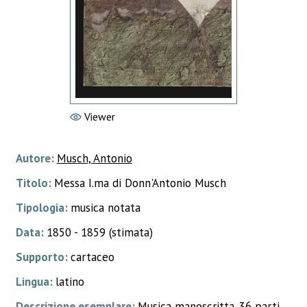
Viewer
Autore:
Musch, Antonio
Titolo:
Messa I.ma di Donn'Antonio Musch
Tipologia:
musica notata
Data:
1850 - 1859 (stimata)
Supporto:
cartaceo
Lingua:
latino
Descrizione esemplare:
Musica manoscritta. 36 parti