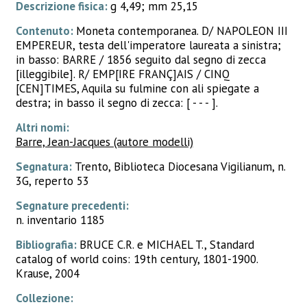
Descrizione fisica:
g 4,49; mm 25,15
Contenuto:
Moneta contemporanea. D/ NAPOLEON III
EMPEREUR, testa dell'imperatore laureata a sinistra;
in basso: BARRE / 1856 seguito dal segno di zecca
[illeggibile]. R/ EMP[IRE FRANÇ]AIS / CINQ
[CEN]TIMES, Aquila su fulmine con ali spiegate a
destra; in basso il segno di zecca: [ - - - ].
Altri nomi:
Barre, Jean-Jacques (autore modelli)
Segnatura:
Trento, Biblioteca Diocesana Vigilianum, n.
3G, reperto 53
Segnature precedenti:
n. inventario 1185
Bibliografia:
BRUCE C.R. e MICHAEL T., Standard
catalog of world coins: 19th century, 1801-1900.
Krause, 2004
Collezione: