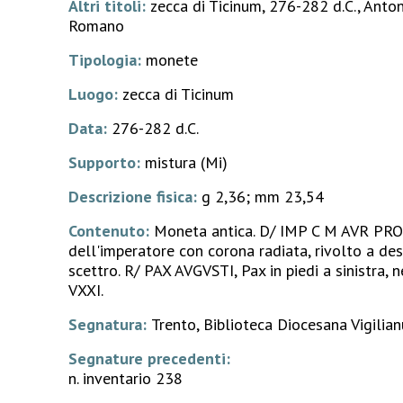
Altri titoli:
zecca di Ticinum, 276-282 d.C., Anton
Romano
Tipologia:
monete
Luogo:
zecca di Ticinum
Data:
276-282 d.C.
Supporto:
mistura (Mi)
Descrizione fisica:
g 2,36; mm 23,54
Contenuto:
Moneta antica. D/ IMP C M AVR PRO
dell'imperatore con corona radiata, rivolto a de
scettro. R/ PAX AVGVSTI, Pax in piedi a sinistra, n
VXXI.
Segnatura:
Trento, Biblioteca Diocesana Vigilian
Segnature precedenti:
n. inventario 238