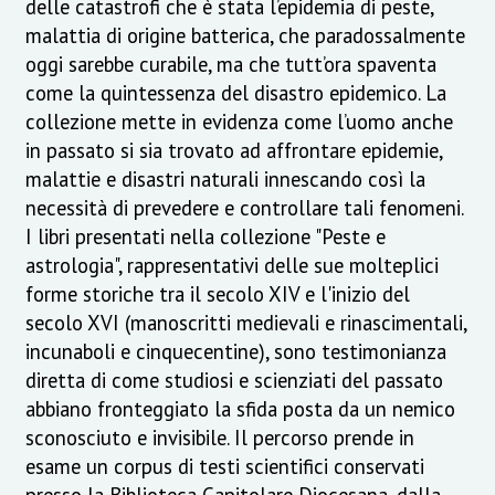
delle catastrofi che è stata l’epidemia di peste,
malattia di origine batterica, che paradossalmente
oggi sarebbe curabile, ma che tutt’ora spaventa
come la quintessenza del disastro epidemico. La
collezione mette in evidenza come l’uomo anche
in passato si sia trovato ad affrontare epidemie,
malattie e disastri naturali innescando così la
necessità di prevedere e controllare tali fenomeni.
I libri presentati nella collezione "Peste e
astrologia", rappresentativi delle sue molteplici
forme storiche tra il secolo XIV e l'inizio del
secolo XVI (manoscritti medievali e rinascimentali,
incunaboli e cinquecentine), sono testimonianza
diretta di come studiosi e scienziati del passato
abbiano fronteggiato la sfida posta da un nemico
sconosciuto e invisibile. Il percorso prende in
esame un corpus di testi scientifici conservati
presso la Biblioteca Capitolare Diocesana, dalla