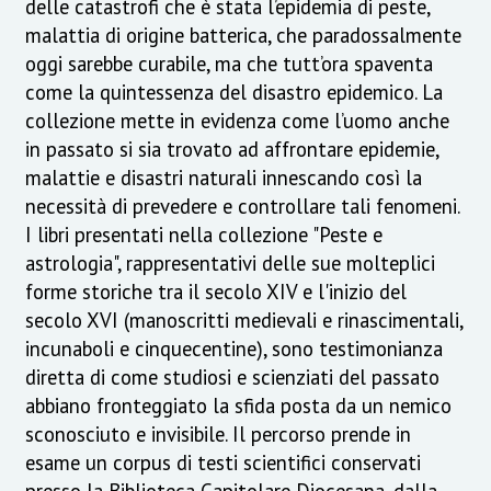
delle catastrofi che è stata l’epidemia di peste,
malattia di origine batterica, che paradossalmente
oggi sarebbe curabile, ma che tutt’ora spaventa
come la quintessenza del disastro epidemico. La
collezione mette in evidenza come l’uomo anche
in passato si sia trovato ad affrontare epidemie,
malattie e disastri naturali innescando così la
necessità di prevedere e controllare tali fenomeni.
I libri presentati nella collezione "Peste e
astrologia", rappresentativi delle sue molteplici
forme storiche tra il secolo XIV e l'inizio del
secolo XVI (manoscritti medievali e rinascimentali,
incunaboli e cinquecentine), sono testimonianza
diretta di come studiosi e scienziati del passato
abbiano fronteggiato la sfida posta da un nemico
sconosciuto e invisibile. Il percorso prende in
esame un corpus di testi scientifici conservati
presso la Biblioteca Capitolare Diocesana, dalla