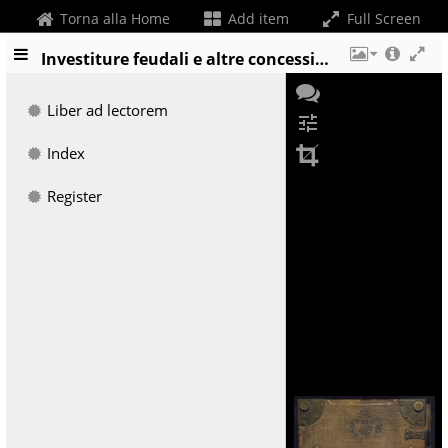
Torna alla Home
Add item
Full Screen
Investiture feudali e altre concessioni del vescovo Giorgio di Liechtenstein
Liber ad lectorem
tune
Index
Register
+