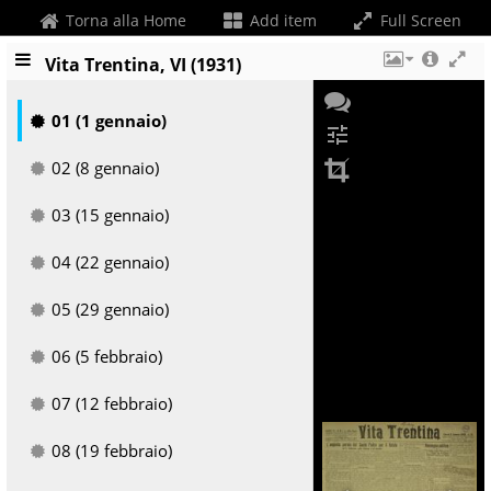
Torna alla Home
Add item
Full Screen
Vita Trentina, VI (1931)
01 (1 gennaio)
tune
02 (8 gennaio)
03 (15 gennaio)
04 (22 gennaio)
05 (29 gennaio)
06 (5 febbraio)
+
07 (12 febbraio)
08 (19 febbraio)