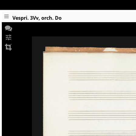
Vespri. 3Vv, orch. Do
tune