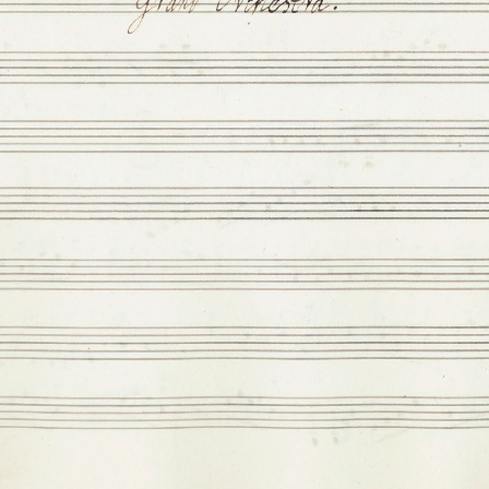
+
Add Item