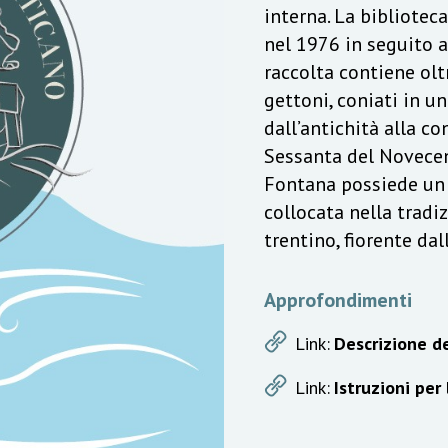
interna. La bibliotec
nel 1976 in seguito a
raccolta contiene olt
gettoni, coniati in u
dall’antichità alla c
Sessanta del Novecen
Fontana possiede un v
collocata nella trad
trentino, fiorente da
Approfondimenti
Link:
Descrizione de
Link:
Istruzioni per 