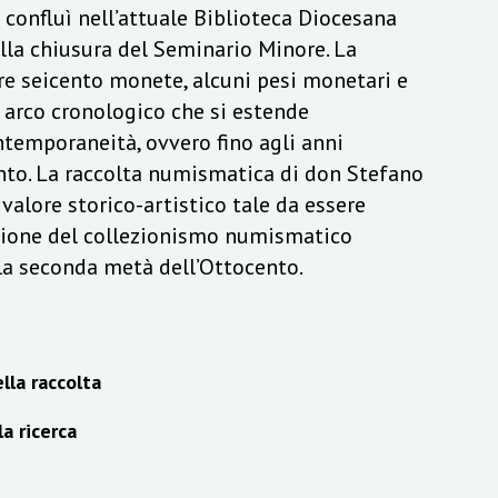
a confluì nell’attuale Biblioteca Diocesana
lla chiusura del Seminario Minore. La
re seicento monete, alcuni pesi monetari e
n arco cronologico che si estende
ontemporaneità, ovvero fino agli anni
to. La raccolta numismatica di don Stefano
alore storico-artistico tale da essere
izione del collezionismo numismatico
lla seconda metà dell’Ottocento.
lla raccolta
la ricerca