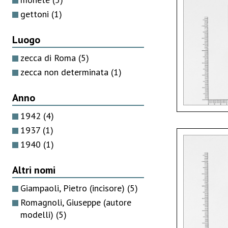
gettoni
(1)
Luogo
zecca di Roma
(5)
zecca non determinata
(1)
Anno
1942
(4)
1937
(1)
1940
(1)
Altri nomi
Giampaoli, Pietro (incisore)
(5)
Romagnoli, Giuseppe (autore
modelli)
(5)