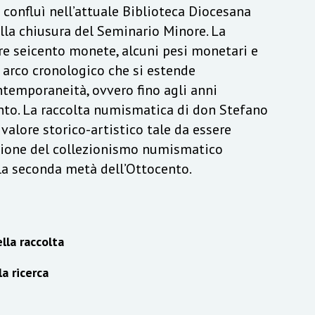
a confluì nell’attuale Biblioteca Diocesana
lla chiusura del Seminario Minore. La
re seicento monete, alcuni pesi monetari e
n arco cronologico che si estende
ontemporaneità, ovvero fino agli anni
to. La raccolta numismatica di don Stefano
alore storico-artistico tale da essere
izione del collezionismo numismatico
lla seconda metà dell’Ottocento.
lla raccolta
la ricerca