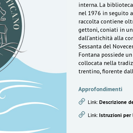
interna. La bibliotec
nel 1976 in seguito a
raccolta contiene olt
gettoni, coniati in u
dall’antichità alla c
Sessanta del Novecen
Fontana possiede un v
collocata nella trad
trentino, fiorente da
Approfondimenti
Link:
Descrizione de
Link:
Istruzioni per 