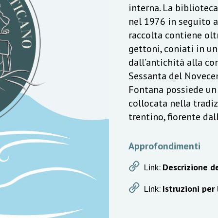
interna. La bibliotec
nel 1976 in seguito a
raccolta contiene olt
gettoni, coniati in u
dall’antichità alla c
Sessanta del Novecen
Fontana possiede un v
collocata nella trad
trentino, fiorente da
Approfondimenti
Link:
Descrizione de
Link:
Istruzioni per 