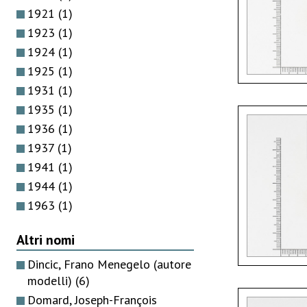
1921
(1)
1923
(1)
1924
(1)
1925
(1)
1931
(1)
1935
(1)
1936
(1)
1937
(1)
1941
(1)
1944
(1)
1963
(1)
Altri nomi
Dincic, Frano Menegelo (autore
modelli)
(6)
Domard, Joseph-François