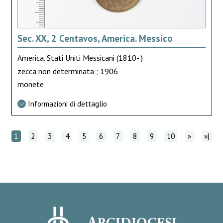
Sec. XX, 2 Centavos, America. Messico
America. Stati Uniti Messicani (1810- )
zecca non determinata ; 1906
monete
Informazioni di dettaglio
1
2
3
4
5
6
7
8
9
10
»
»|