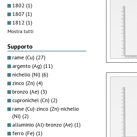
1802
(1)
1807
(1)
1812
(1)
Mostra tutti
Supporto
rame (Cu)
(27)
argento (Ag)
(11)
nichelio (Ni)
(6)
zinco (Zn)
(4)
bronzo (Ae)
(3)
cupronichel (Cn)
(2)
rame (Cu)-zinco (Zn)-nichelio
(Ni)
(2)
alluminio (Al)-bronzo (Ae)
(1)
ferro (Fe)
(1)