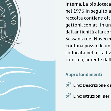
interna. La bibliotec
nel 1976 in seguito a
raccolta contiene olt
gettoni, coniati in u
dall’antichità alla c
Sessanta del Novecen
Fontana possiede un v
collocata nella trad
trentino, fiorente da
Approfondimenti
Link:
Descrizione de
Link:
Istruzioni per 