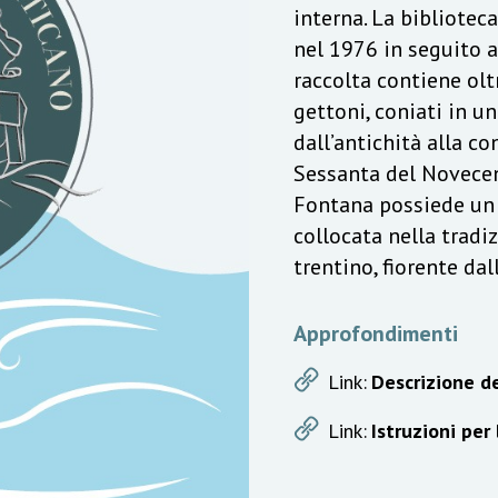
interna. La bibliotec
nel 1976 in seguito a
raccolta contiene olt
gettoni, coniati in u
dall’antichità alla c
Sessanta del Novecen
Fontana possiede un v
collocata nella trad
trentino, fiorente da
Approfondimenti
Link:
Descrizione de
Link:
Istruzioni per 