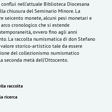
a confluì nell’attuale Biblioteca Diocesana
lla chiusura del Seminario Minore. La
re seicento monete, alcuni pesi monetari e
n arco cronologico che si estende
ontemporaneità, ovvero fino agli anni
to. La raccolta numismatica di don Stefano
alore storico-artistico tale da essere
izione del collezionismo numismatico
lla seconda metà dell’Ottocento.
lla raccolta
la ricerca