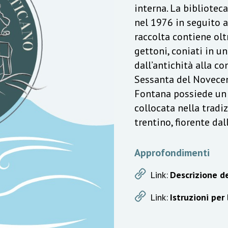
interna. La bibliotec
nel 1976 in seguito a
raccolta contiene olt
gettoni, coniati in u
dall’antichità alla c
Sessanta del Novecen
Fontana possiede un v
collocata nella trad
trentino, fiorente da
Approfondimenti
Link:
Descrizione de
Link:
Istruzioni per 