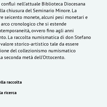
a confluì nell’attuale Biblioteca Diocesana
lla chiusura del Seminario Minore. La
re seicento monete, alcuni pesi monetari e
n arco cronologico che si estende
ontemporaneità, ovvero fino agli anni
to. La raccolta numismatica di don Stefano
alore storico-artistico tale da essere
izione del collezionismo numismatico
lla seconda metà dell’Ottocento.
lla raccolta
la ricerca