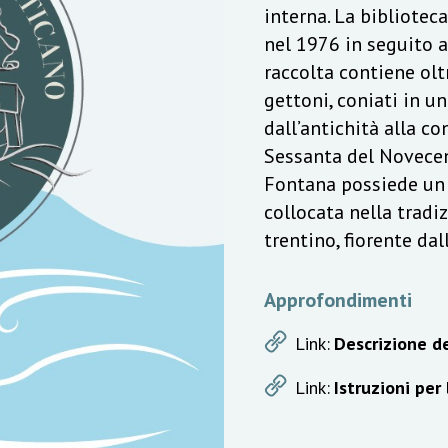
interna. La bibliotec
nel 1976 in seguito a
raccolta contiene olt
gettoni, coniati in u
dall’antichità alla c
Sessanta del Novecen
Fontana possiede un v
collocata nella trad
trentino, fiorente da
Approfondimenti
Link:
Descrizione de
Link:
Istruzioni per 