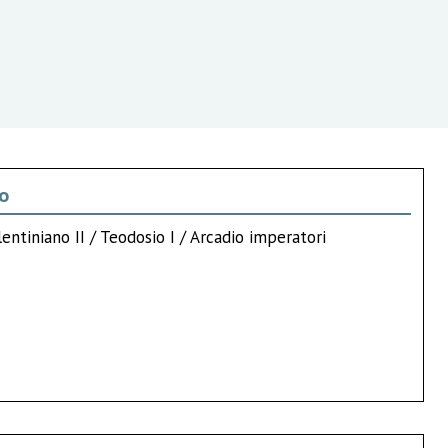
no
lentiniano II / Teodosio I / Arcadio imperatori