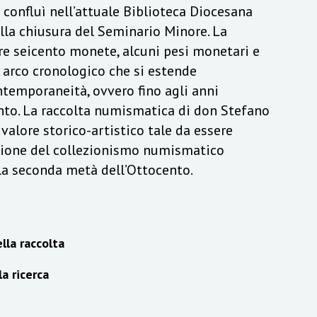
a confluì nell’attuale Biblioteca Diocesana
lla chiusura del Seminario Minore. La
re seicento monete, alcuni pesi monetari e
n arco cronologico che si estende
ontemporaneità, ovvero fino agli anni
to. La raccolta numismatica di don Stefano
alore storico-artistico tale da essere
izione del collezionismo numismatico
lla seconda metà dell’Ottocento.
lla raccolta
la ricerca