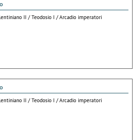
no
lentiniano II / Teodosio I / Arcadio imperatori
no
lentiniano II / Teodosio I / Arcadio imperatori