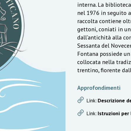
interna. La bibliotec
nel 1976 in seguito a
raccolta contiene olt
gettoni, coniati in u
dall’antichità alla c
Sessanta del Novecen
Fontana possiede un v
collocata nella trad
trentino, fiorente da
Approfondimenti
Link:
Descrizione de
Link:
Istruzioni per 