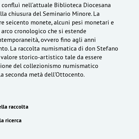
a confluì nell’attuale Biblioteca Diocesana
lla chiusura del Seminario Minore. La
re seicento monete, alcuni pesi monetari e
n arco cronologico che si estende
ontemporaneità, ovvero fino agli anni
to. La raccolta numismatica di don Stefano
alore storico-artistico tale da essere
izione del collezionismo numismatico
lla seconda metà dell’Ottocento.
lla raccolta
la ricerca