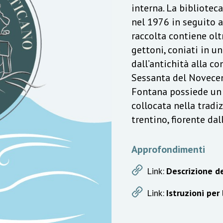
interna. La bibliotec
nel 1976 in seguito a
raccolta contiene olt
gettoni, coniati in u
dall’antichità alla c
Sessanta del Novecen
Fontana possiede un v
collocata nella trad
trentino, fiorente da
Approfondimenti
Link:
Descrizione de
Link:
Istruzioni per 