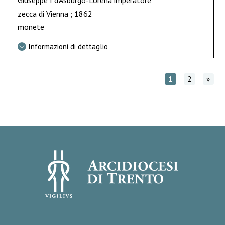
Giuseppe I d’Asburgo-Lorena imperatore
zecca di Vienna ; 1862
monete
Informazioni di dettaglio
1
2
»