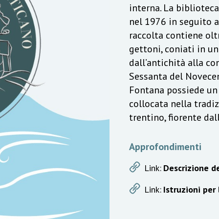
interna. La bibliotec
nel 1976 in seguito a
raccolta contiene olt
gettoni, coniati in u
dall’antichità alla c
Sessanta del Novecen
Fontana possiede un v
collocata nella trad
trentino, fiorente da
Approfondimenti
Link:
Descrizione de
Link:
Istruzioni per 